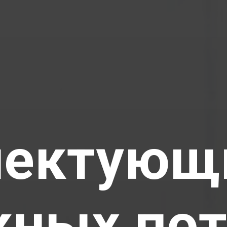
ектующ
жных пот