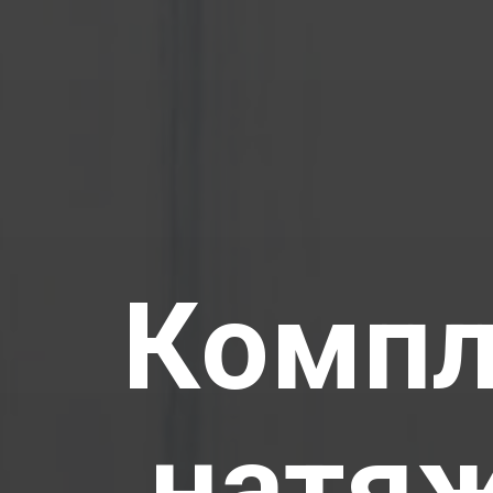
Компл
натя