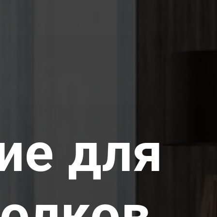
ие для
олков